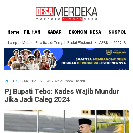
Home
PILIHAN
KABAR
EKONOMI DESA
SOSPOL
e Lompoe Merajut Prioritas di Tengah Badai Efisiensi
APBDes 2027: Strategi
POLITIK
· 17 Mei 2023
16:01
WIB
·
waktu baca 1 menit
Pj Bupati Tebo: Kades Wajib Mundur
Jika Jadi Caleg 2024