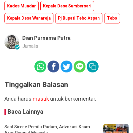
Kades Mundur
Kepala Desa Sumbersari
Kepala Desa Wanareja
Pj Bupati Tebo Aspan
Tebo
Dian Purnama Putra
Jurnalis
Tinggalkan Balasan
Anda harus
masuk
untuk berkomentar.
Baca Lainnya
Saat Sirene Pemilu Padam, Advokasi Kaum
Akar Rumput Menyala