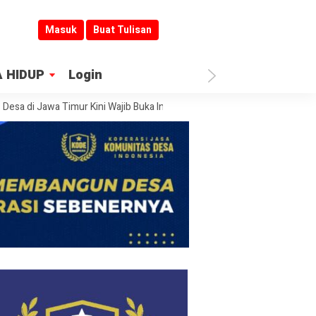
Masuk
Buat Tulisan
 HIDUP
Login
i Jawa Timur Kini Wajib Buka Informasi
Jombang Jadi Kiblat Layanan P