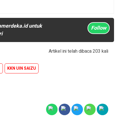
amerdeka.id untuk
Follow
ri
Artikel ini telah dibaca 203 kali
i
KKN UIN SAIZU