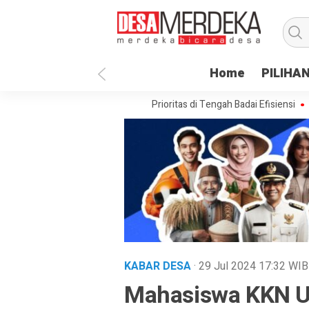
Home
PILIHA
esa Paenre Lompoe Merajut Prioritas di Tengah Badai Efisiensi
APBDes
KABAR DESA
· 29 Jul 2024
17:32
WIB
Mahasiswa KKN U