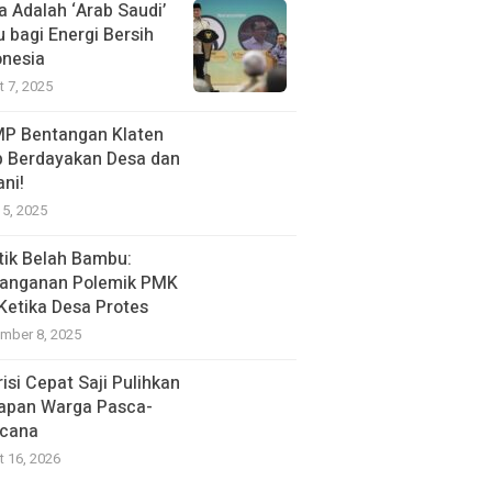
a Adalah ‘Arab Saudi’
u bagi Energi Bersih
onesia
t 7, 2025
P Bentangan Klaten
p Berdayakan Desa dan
ani!
15, 2025
itik Belah Bambu:
anganan Polemik PMK
 Ketika Desa Protes
mber 8, 2025
isi Cepat Saji Pulihkan
apan Warga Pasca-
cana
t 16, 2026