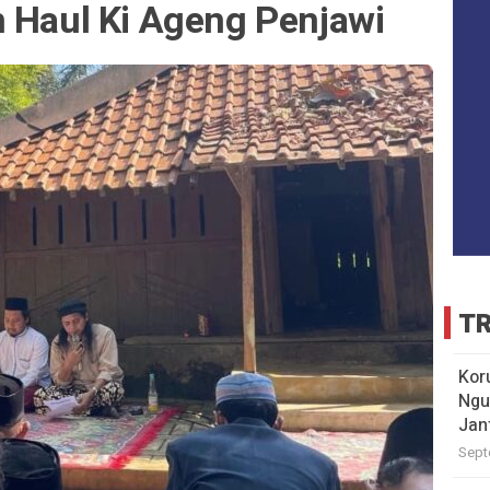
m Haul Ki Ageng Penjawi
TR
Kor
Ngu
Jan
Sept