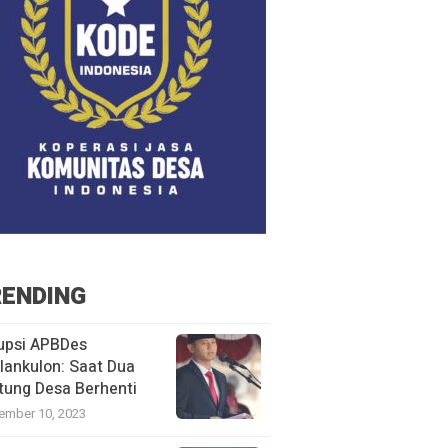
ENDING
upsi APBDes
lankulon: Saat Dua
tung Desa Berhenti
ember 10, 2023