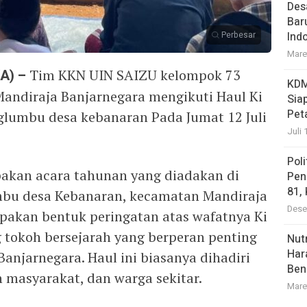
Des
Bar
Perbesar
Ind
Mare
A) –
Tim KKN UIN SAIZU kelompok 73
KDM
andiraja Banjarnegara mengikuti Haul Ki
Sia
Pet
glumbu desa kebanaran Pada Jumat 12 Juli
Juli 
Pol
pakan acara tahunan yang diadakan di
Pen
81,
u desa Kebanaran, kecamatan Mandiraja
Dese
upakan bentuk peringatan atas wafatnya Ki
g tokoh bersejarah yang berperan penting
Nutr
Har
anjarnegara. Haul ini biasanya dihadiri
Ben
 masyarakat, dan warga sekitar.
Mare