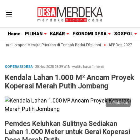
Home
PILIHAN
KABAR
EKONOMI DESA
SOSPOL
aenre Lompoe Merajut Prioritas di Tengah Badai Efisiensi
APBDes 2027: Strat
KOPERASI DESA
· 30 Nov 2025
08:39
WIB
·
waktu baca 1 menit
Kendala Lahan 1.000 M² Ancam Proyek
Koperasi Merah Putih Jombang
Perbesar
Pemdes Keluhkan Sulitnya Sediakan
Lahan 1.000 Meter untuk Gerai Koperasi