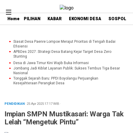
Home
PILIHAN
KABAR
EKONOMI DESA
SOSPOL
Siasat Desa Paenre Lompoe Merajut Prioritas di Tengah Badai
Efisiensi
APBDes 2027: Strategi Desa Batang Kejar Target Desa Zero
Stunting
Desa di Jawa Timur Kini Wajib Buka Informasi
Jombang Jadi Kiblat Layanan Publik: Sukses Tembus Tiga Besar
Nasional
Tonggak Sejarah Baru: PPDI Boyolangu Perjuangkan
Kesejahteraan Perangkat Desa
PENDIDIKAN
· 25 Apr 2025
17:17
WIB
·
Impian SMPN Mustikasari: Warga Tak
Lelah “Mengetuk Pintu”