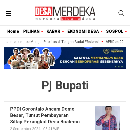
Home
PILIHAN
KABAR
EKONOMI DESA
SOSPOL
a Paenre Lompoe Merajut Prioritas di Tengah Badai Efisiensi
APBDes 2027: S
Pj Bupati
PPDI Gorontalo Ancam Demo
Besar, Tuntut Pembayaran
Siltap Perangkat Desa Boalemo
2 September 2024 - 05:41 WIB