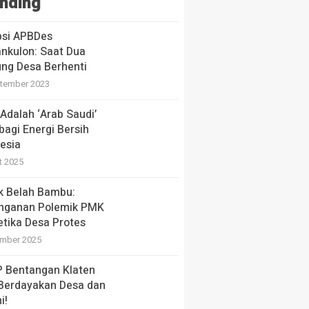
nding
psi APBDes
nkulon: Saat Dua
ng Desa Berhenti
tember 2023
Adalah ‘Arab Saudi’
bagi Energi Bersih
esia
t 2025
ik Belah Bambu:
nganan Polemik PMK
etika Desa Protes
mber 2025
 Bentangan Klaten
 Berdayakan Desa dan
i!