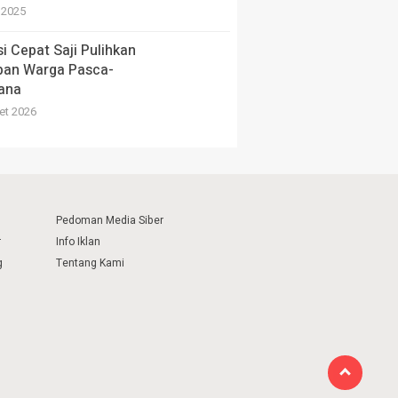
i 2025
si Cepat Saji Pulihkan
pan Warga Pasca-
ana
et 2026
Pedoman Media Siber
r
Info Iklan
g
Tentang Kami