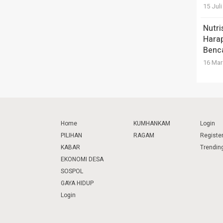
15 Jul
Nutri
Hara
Benc
16 Mar
Home
KUMHANKAM
Login
PILIHAN
RAGAM
Registe
KABAR
Trendin
EKONOMI DESA
SOSPOL
GAYA HIDUP
Login