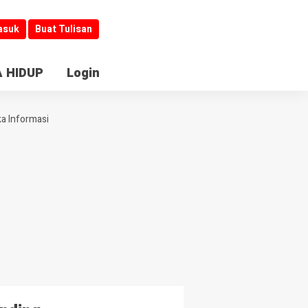
asuk
Buat Tulisan
 HIDUP
Login
ka Informasi