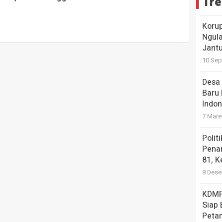
Tre
Koru
Ngula
Jantu
10 Sep
Desa 
Baru 
Indon
7 Mare
Polit
Pena
81, K
8 Dese
KDMP
Siap
Petan