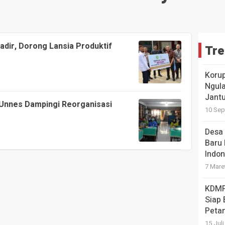
dir, Dorong Lansia Produktif
Tre
Koru
Ngula
Jantu
 Unnes Dampingi Reorganisasi
10 Sep
Desa 
Baru 
Indon
7 Mare
KDMP
Siap
Petan
15 Jul