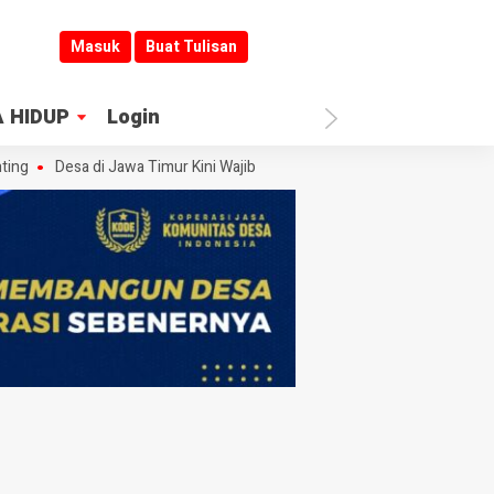
Masuk
Buat Tulisan
 HIDUP
Login
g
Desa di Jawa Timur Kini Wajib Buka Informasi
Jombang Jadi Kibla