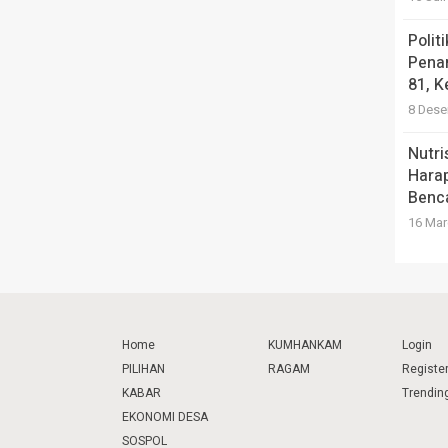
Polit
Pena
81, K
8 Dese
Nutri
Hara
Benc
16 Mar
Home
KUMHANKAM
Login
PILIHAN
RAGAM
Registe
KABAR
Trendin
EKONOMI DESA
SOSPOL