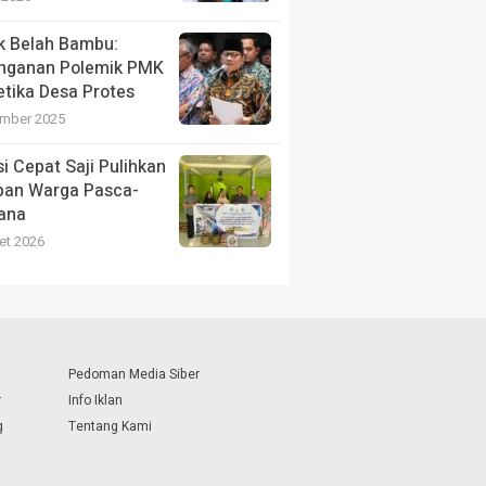
ik Belah Bambu:
nganan Polemik PMK
etika Desa Protes
mber 2025
si Cepat Saji Pulihkan
pan Warga Pasca-
ana
et 2026
Pedoman Media Siber
r
Info Iklan
g
Tentang Kami