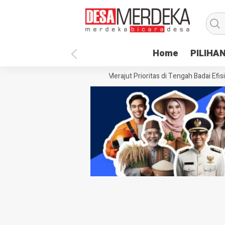
Home
PILIHA
Siasat Desa Paenre Lompoe Merajut Prioritas di Tengah Badai Efisiens