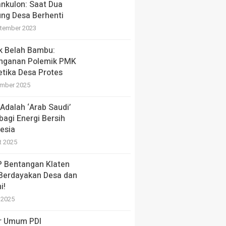
nkulon: Saat Dua
ng Desa Berhenti
tember 2023
ik Belah Bambu:
nganan Polemik PMK
etika Desa Protes
mber 2025
Adalah ‘Arab Saudi’
bagi Energi Bersih
esia
t 2025
 Bentangan Klaten
 Berdayakan Desa dan
i!
i 2025
r Umum PDI