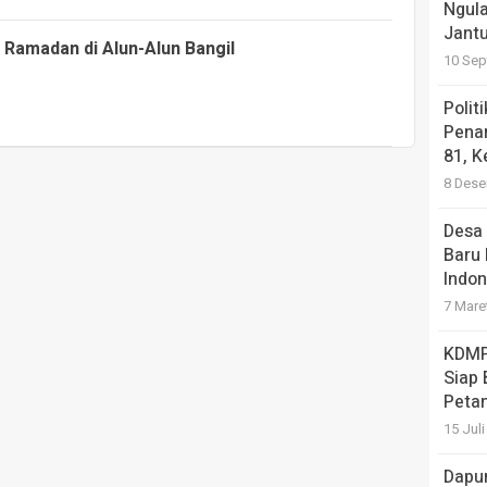
Ngula
Jantu
 Ramadan di Alun-Alun Bangil
10 Sep
Polit
Pena
81, K
8 Dese
Desa 
Baru 
Indon
7 Mare
KDMP
Siap
Petan
15 Jul
Dapu