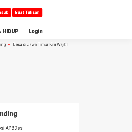
asuk
Buat Tulisan
 HIDUP
Login
ng
Desa di Jawa Timur Kini Wajib Buka Informasi
Jombang Jadi Kibl
nding
psi APBDes