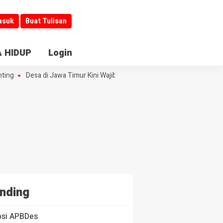
asuk
Buat Tulisan
 HIDUP
Login
ing
Desa di Jawa Timur Kini Wajib Buka Informasi
Jombang Jadi Kib
nding
psi APBDes