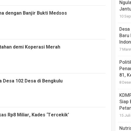
Ngula
Jantu
ma dengan Banjir Bukti Medsos
10 Sep
Desa 
Baru 
Indon
tahan demi Koperasi Merah
7 Mare
Polit
Pena
81, K
 Desa 102 Desa di Bengkulu
8 Dese
KDMP
Siap
Petan
s Rp8 Miliar, Kades ‘Tercekik’
15 Jul
Nutri