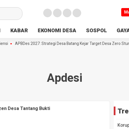
M
N
KABAR
EKONOMI DESA
SOSPOL
GAYA
nsi
APBDes 2027: Strategi Desa Batang Kejar Target Desa Zero Stunt
Apdesi
zen Desa Tantang Bukti
Tre
Koru