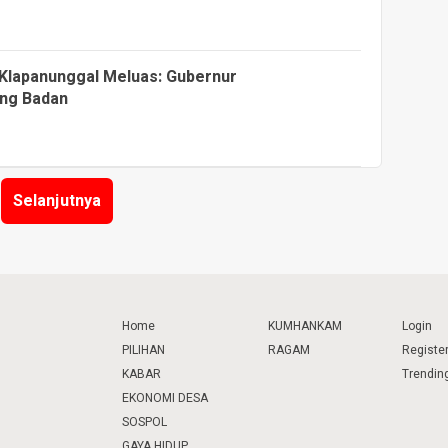
Klapanunggal Meluas: Gubernur
ang Badan
Selanjutnya
Home
KUMHANKAM
Login
PILIHAN
RAGAM
Registe
KABAR
Trendin
EKONOMI DESA
SOSPOL
GAYA HIDUP