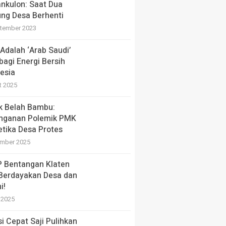
nkulon: Saat Dua
ng Desa Berhenti
tember 2023
Adalah ‘Arab Saudi’
bagi Energi Bersih
esia
t 2025
ik Belah Bambu:
nganan Polemik PMK
etika Desa Protes
mber 2025
 Bentangan Klaten
 Berdayakan Desa dan
i!
i 2025
si Cepat Saji Pulihkan