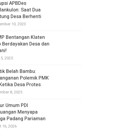
upsi APBDes
lankulon: Saat Dua
tung Desa Berhenti
ember 10, 2023
P Bentangan Klaten
p Berdayakan Desa dan
ani!
15, 2025
itik Belah Bambu:
anganan Polemik PMK
 Ketika Desa Protes
mber 8, 2025
ur Umum PDI
juangan Menyapa
ga Padang Pariaman
t 16, 2026