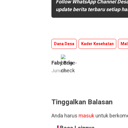
Follow WhatsApp Channel Des
update berita terbaru setiap ha
Dana Desa
Kader Kesehatan
Mal
Faby Bria
Jurnalis
Tinggalkan Balasan
Anda harus
masuk
untuk berkome