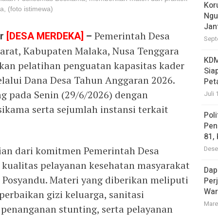
Kor
 (foto istimewa)
Ngu
Jan
ur
[DESA MERDEKA]
–
Pemerintah Desa
Sept
arat, Kabupaten Malaka, Nusa Tenggara
KDM
kan pelatihan penguatan kapasitas kader
Sia
melalui Dana Desa Tahun Anggaran 2026.
Pet
ng pada Senin (29/6/2026) dengan
Juli 
ama serta sejumlah instansi terkait
Pol
Pen
81,
ian dari komitmen Pemerintah Desa
Dese
kualitas pelayanan kesehatan masyarakat
Dap
Posyandu. Materi yang diberikan meliputi
Per
War
perbaikan gizi keluarga, sanitasi
Mare
penanganan stunting, serta pelayanan