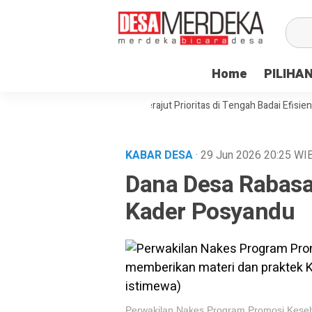
Home
PILIHA
sat Desa Paenre Lompoe Merajut Prioritas di Tengah Badai Efisiensi
A
KABAR DESA
· 29 Jun 2026
20:25
WI
Dana Desa Rabasa
Kader Posyandu
Perwakilan Nakes Program Promosi Kese