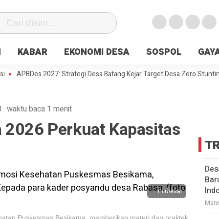
N
KABAR
EKONOMI DESA
SOSPOL
GAYA
PBDes 2027: Strategi Desa Batang Kejar Target Desa Zero Stunting
D
B
·
waktu baca 1 menit
 2026 Perkuat Kapasitas
TR
Des
Bar
Ind
Perbesar
Mare
hatan Puskesmas Besikama, memberikan materi dan praktek