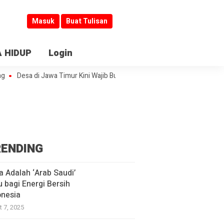
Masuk
Buat Tulisan
 HIDUP
Login
esa di Jawa Timur Kini Wajib Buka Informasi
Jombang Jadi Kiblat Lay
ENDING
a Adalah ‘Arab Saudi’
u bagi Energi Bersih
onesia
t 7, 2025