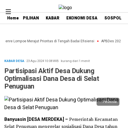
Home
PILIHAN
KABAR
EKONOMI DESA
SOSPOL
Paenre Lompoe Merajut Prioritas di Tengah Badai Efisiensi
APBDes 2027: Stra
KABAR DESA
· 23 Agu 2024
10:08
WIB
·
kurang dari 1 menit
Partisipasi Aktif Desa Dukung
Optimalisasi Dana Desa di Selat
Penuguan
Perbesar
Banyuasin [DESA MERDEKA] –
Pemerintah Kecamatan
Selat Penuguan menggelar sosialisasi Dana Desa tahun