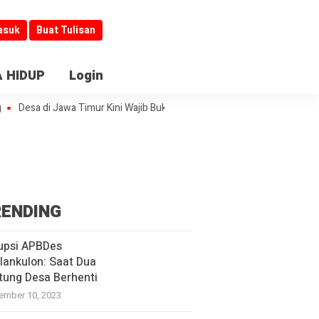
asuk
Buat Tulisan
 HIDUP
Login
Desa di Jawa Timur Kini Wajib Buka Informasi
Jombang Jadi Kiblat Lay
ENDING
upsi APBDes
lankulon: Saat Dua
tung Desa Berhenti
ember 10, 2023