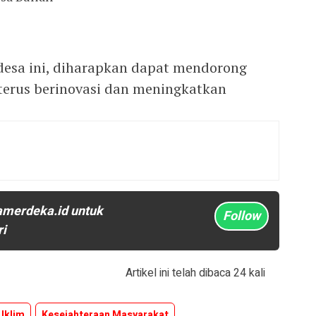
esa ini, diharapkan dapat mendorong
 terus berinovasi dan meningkatkan
amerdeka.id untuk
Follow
ri
Artikel ini telah dibaca 24 kali
Iklim
Kesejahteraan Masyarakat