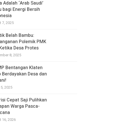
a Adalah ‘Arab Saudi’
u bagi Energi Bersih
onesia
t 7, 2025
itik Belah Bambu:
anganan Polemik PMK
 Ketika Desa Protes
mber 8, 2025
P Bentangan Klaten
p Berdayakan Desa dan
ani!
15, 2025
isi Cepat Saji Pulihkan
apan Warga Pasca-
cana
t 16, 2026