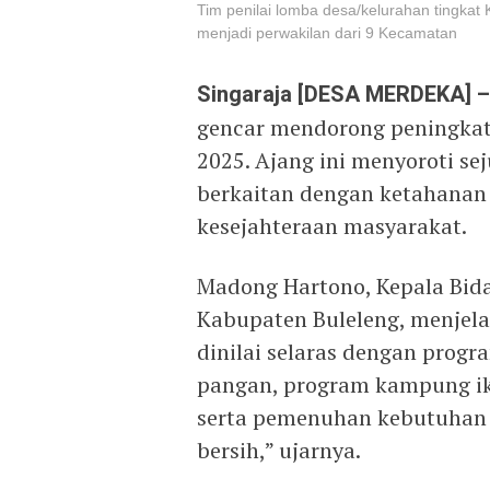
Tim penilai lomba desa/kelurahan tingka
menjadi perwakilan dari 9 Kecamatan
Singaraja [DESA MERDEKA] –
gencar mendorong peningkata
2025. Ajang ini menyoroti se
berkaitan dengan ketahanan
kesejahteraan masyarakat.
Madong Hartono, Kepala Bid
Kabupaten Buleleng, menjela
dinilai selaras dengan prog
pangan, program kampung ik
serta pemenuhan kebutuhan da
bersih,” ujarnya.