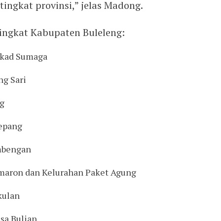
ingkat provinsi,” jelas Madong.
ingkat Kabupaten Buleleng:
ukad Sumaga
ng Sari
ng
epang
mbengan
maron dan Kelurahan Paket Agung
kulan
sa Bulian