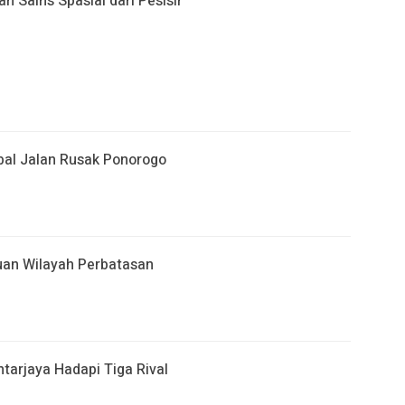
 Sains Spasial dari Pesisir
al Jalan Rusak Ponorogo
an Wilayah Perbatasan
arjaya Hadapi Tiga Rival