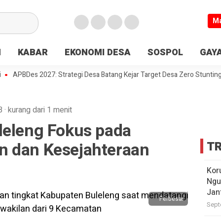
M
N
KABAR
EKONOMI DESA
SOSPOL
GAYA
APBDes 2027: Strategi Desa Batang Kejar Target Desa Zero Stunting
B
·
kurang dari 1 menit
leleng Fokus pada
n dan Kesejahteraan
TR
Kor
Ngu
Jan
Perbesar
Sept