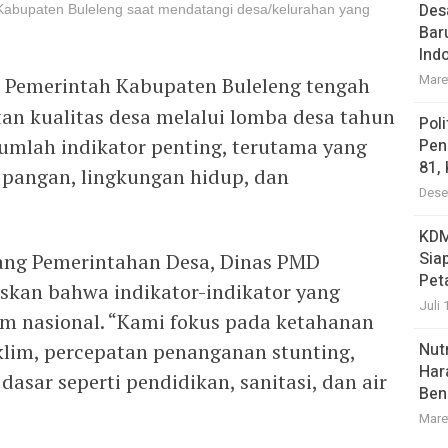
Des
t Kabupaten Buleleng saat mendatangi desa/kelurahan yang
Bar
Ind
Mare
Pemerintah Kabupaten Buleleng tengah
n kualitas desa melalui lomba desa tahun
Pol
jumlah indikator penting, terutama yang
Pen
81,
 pangan, lingkungan hidup, dan
Dese
KDM
Sia
ang Pemerintahan Desa, Dinas PMD
Pet
skan bahwa indikator-indikator yang
Juli 
ram nasional. “Kami fokus pada ketahanan
lim, percepatan penanganan stunting,
Nutr
Har
sar seperti pendidikan, sanitasi, dan air
Ben
Mare