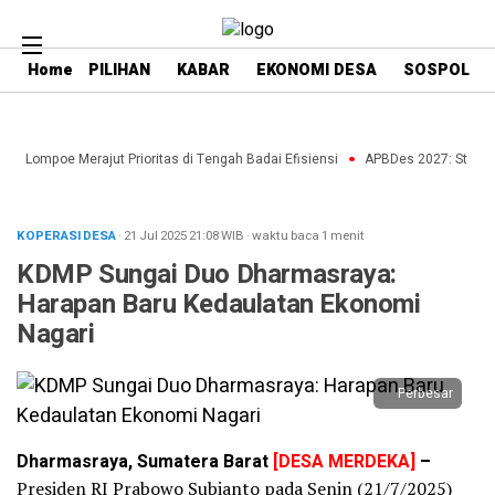
Home
PILIHAN
KABAR
EKONOMI DESA
SOSPOL
e Lompoe Merajut Prioritas di Tengah Badai Efisiensi
APBDes 2027: Strategi
KOPERASI DESA
· 21 Jul 2025
21:08
WIB
·
waktu baca 1 menit
KDMP Sungai Duo Dharmasraya:
Harapan Baru Kedaulatan Ekonomi
Nagari
Perbesar
Dharmasraya, Sumatera Barat
[DESA MERDEKA]
–
Presiden RI Prabowo Subianto pada Senin (21/7/2025)