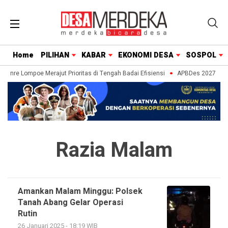
Home
PILIHAN
KABAR
EKONOMI DESA
SOSPOL
aenre Lompoe Merajut Prioritas di Tengah Badai Efisiensi
APBDes 2027: Stra
Razia Malam
Amankan Malam Minggu: Polsek
Tanah Abang Gelar Operasi
Rutin
26 Januari 2025 - 18:19 WIB