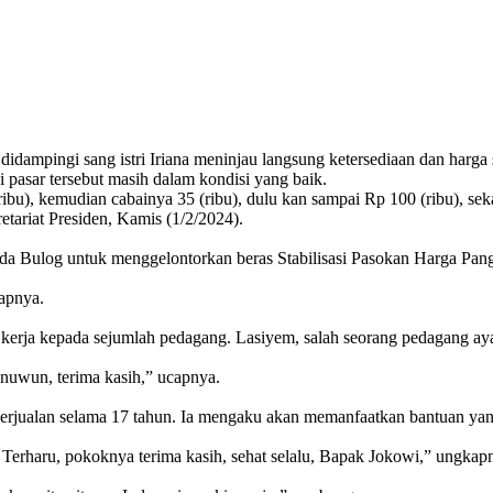
ngi sang istri Iriana meninjau langsung ketersediaan dan harga s
 pasar tersebut masih dalam kondisi yang baik.
ribu), kemudian cabainya 35 (ribu), dulu kan sampai Rp 100 (ribu), s
etariat Presiden, Kamis (1/2/2024).
pada Bulog untuk menggelontorkan beras Stabilisasi Pasokan Harga Pa
capnya.
erja kepada sejumlah pedagang. Lasiyem, salah seorang pedagang ayam
 nuwun, terima kasih,” ucapnya.
h berjualan selama 17 tahun. Ia mengaku akan memanfaatkan bantuan ya
Terharu, pokoknya terima kasih, sehat selalu, Bapak Jokowi,” ungkap