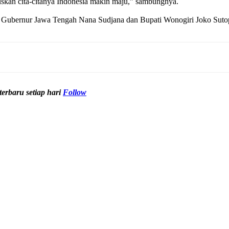
ruskan cita-citanya Indonesia makin maju,” sambungnya.
Pj Gubernur Jawa Tengah Nana Sudjana dan Bupati Wonogiri Joko Suto
erbaru setiap hari
Follow