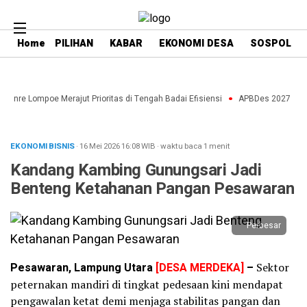
Home
PILIHAN
KABAR
EKONOMI DESA
SOSPOL
aenre Lompoe Merajut Prioritas di Tengah Badai Efisiensi
APBDes 2027: Strat
EKONOMI BISNIS
· 16 Mei 2026
16:08
WIB
·
waktu baca 1 menit
Kandang Kambing Gunungsari Jadi
Benteng Ketahanan Pangan Pesawaran
Perbesar
Pesawaran, Lampung Utara
[DESA MERDEKA]
–
Sektor
peternakan mandiri di tingkat pedesaan kini mendapat
pengawalan ketat demi menjaga stabilitas pangan dan