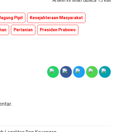
Artikel ini telah dibaca 15 kali
Jagung Pipil
Kesejahteraan Masyarakat
han
Pertanian
Presiden Prabowo
ntar.