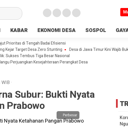
M
N
KABAR
EKONOMI DESA
SOSPOL
GAYA
t Prioritas di Tengah Badai Efisiensi
ng Kejar Target Desa Zero Stunting
Desa di Jawa Timur Kini Wajib Bu
lik: Sukses Tembus Tiga Besar Nasional
olangu Perjuangkan Kesejahteraan Perangkat Desa
4
WIB
·
rna Subur: Bukti Nyata
n Prabowo
TR
Perbesar
Kor
Ngu