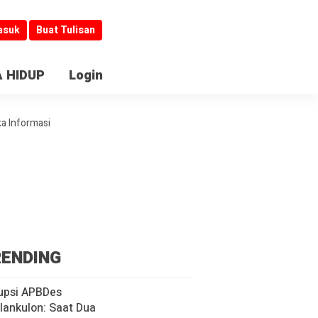
asuk
Buat Tulisan
 HIDUP
Login
ka Informasi
ENDING
upsi APBDes
lankulon: Saat Dua