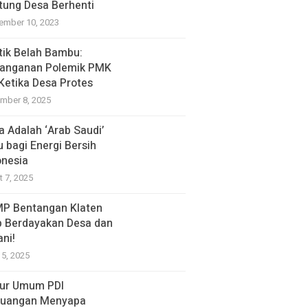
tung Desa Berhenti
ember 10, 2023
itik Belah Bambu:
anganan Polemik PMK
 Ketika Desa Protes
mber 8, 2025
a Adalah ‘Arab Saudi’
u bagi Energi Bersih
onesia
t 7, 2025
P Bentangan Klaten
p Berdayakan Desa dan
ani!
15, 2025
ur Umum PDI
juangan Menyapa