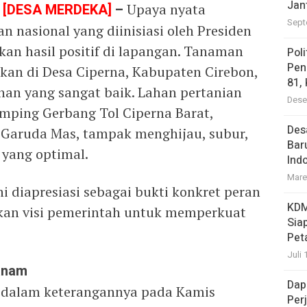
Jan
t
[DESA MERDEKA]
–
Upaya nyata
Sept
nasional yang diinisiasi oleh Presiden
n hasil positif di lapangan. Tanaman
Pol
Pen
akan di Desa Ciperna, Kabupaten Cirebon,
81,
an yang sangat baik. Lahan pertanian
Dese
samping Gerbang Tol Ciperna Barat,
Des
 Garuda Mas, tampak menghijau, subur,
Bar
 yang optimal.
Ind
Mare
 diapresiasi sebagai bukti konkret peran
KDM
kan visi pemerintah untuk memperkuat
Sia
Pet
Juli 
tanam
Dap
, dalam keterangannya pada Kamis
Per