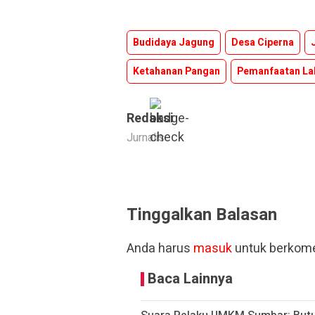
Budidaya Jagung
Desa Ciperna
Ketahanan Pangan
Pemanfaatan La
Redaksi
Jurnalis
Tinggalkan Balasan
Anda harus
masuk
untuk berkome
Baca Lainnya