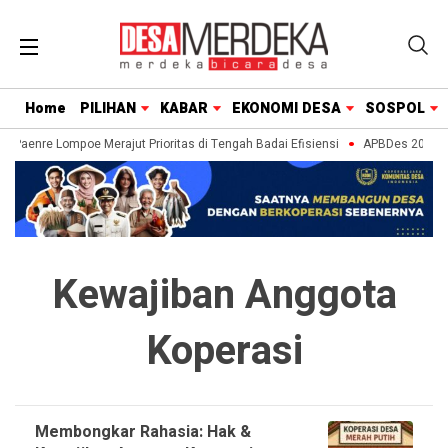
Home
PILIHAN
KABAR
EKONOMI DESA
SOSPOL
a Paenre Lompoe Merajut Prioritas di Tengah Badai Efisiensi
APBDes 2027: St
Kewajiban Anggota
Koperasi
Membongkar Rahasia: Hak &